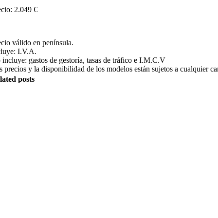
ecio: 2.049 €
ecio válido en península.
cluye: I.V.A.
 incluye: gastos de gestoría, tasas de tráfico e I.M.C.V
s precios y la disponibilidad de los modelos están sujetos a cualquier c
lated posts