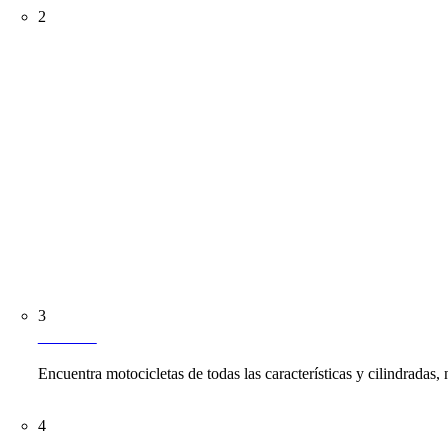
2
MARCAS
CF Moto
en valencia
Mitt
en valencia
Kymco
en valencia
Vespa
en valencia
Piaggio
en valencia
Honda
en valencia
Suzuki
en valencia
3
MOTOS
Encuentra motocicletas de todas las características y cilindrada
4
SCOOTERS