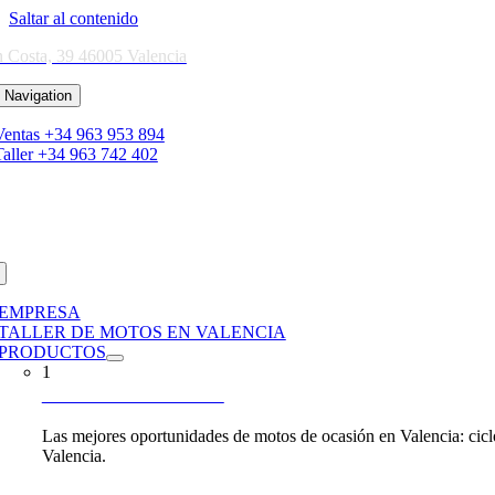
Saltar al contenido
n Costa, 39 46005 Valencia
 Navigation
Ventas +34 963 953 894
Taller +34 963 742 402
EMPRESA
TALLER DE MOTOS EN VALENCIA
PRODUCTOS
1
MOTOS DE OCASIÓN
Las mejores oportunidades de motos de ocasión en Valencia: cicl
Valencia.