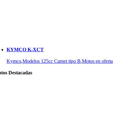
KYMCO K-XCT
Kymco
,
Modelos 125cc Carnet tipo B
,
Motos en oferta
tos Destacadas